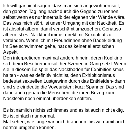
Ich will gar nicht sagen, dass man sich angewöhnen soll,
den ganzen Tag lang nackt durch die Gegend zu rennen
selbst wenn es nur innerhalb der eigenen vier Wände wäre.
Das was mich stört, ist unser Umgang mit der Nacktheit. Es
ist absolut albern, damit verschämt umzugehen. Genauso
albern ist es, Nacktheit immer direkt mit Sexualität zu
verbinden. Wenn ich mit Freundinnen ohne Badekleidung
im See schwimmen gehe, hat das keinerlei erotischen
Aspekt.
Den interpretieren maximal andere hinein, deren Kopfkino
sich beim Beschreiben solcher Szenen in Gang setzt. Wenn
sie in diesem Beispiel das Nacktbaden für Exhibitionismus
halten - was es definitiv nicht ist, denn Exhibitionismus
bedeutet sexuellen Lustgewinn durch das Entkleiden- dann
sind sie eindeutig die Voyeuristen; kurz: Spanner. Das sind
dann auch genau die Menschen, die ihren Bezug zum
Nacktsein noch einmal überdenken sollten.
Es ist nämlich nichts schlimmes und es ist auch nicht eklig.
Es ist einfach nur normal.
Mal sehen, wie lange wir noch brauchen, bis wir damit auch
normal umgehen können.