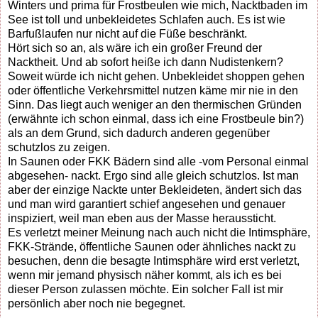
Winters und prima für Frostbeulen wie mich, Nacktbaden im
See ist toll und unbekleidetes Schlafen auch. Es ist wie
Barfußlaufen nur nicht auf die Füße beschränkt.
Hört sich so an, als wäre ich ein großer Freund der
Nacktheit. Und ab sofort heiße ich dann Nudistenkern?
Soweit würde ich nicht gehen. Unbekleidet shoppen gehen
oder öffentliche Verkehrsmittel nutzen käme mir nie in den
Sinn. Das liegt auch weniger an den thermischen Gründen
(erwähnte ich schon einmal, dass ich eine Frostbeule bin?)
als an dem Grund, sich dadurch anderen gegenüber
schutzlos zu zeigen.
In Saunen oder FKK Bädern sind alle -vom Personal einmal
abgesehen- nackt. Ergo sind alle gleich schutzlos. Ist man
aber der einzige Nackte unter Bekleideten, ändert sich das
und man wird garantiert schief angesehen und genauer
inspiziert, weil man eben aus der Masse heraussticht.
Es verletzt meiner Meinung nach auch nicht die Intimsphäre,
FKK-Strände, öffentliche Saunen oder ähnliches nackt zu
besuchen, denn die besagte Intimsphäre wird erst verletzt,
wenn mir jemand physisch näher kommt, als ich es bei
dieser Person zulassen möchte. Ein solcher Fall ist mir
persönlich aber noch nie begegnet.